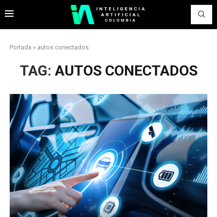
Portada
»
autos conectados
TAG:
AUTOS CONECTADOS