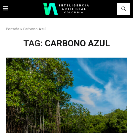
Portada
»
Carbono Azul
TAG:
CARBONO AZUL