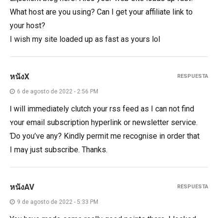
What host are you using? Can I get your affiliate lіnk to
y᧐ur host?
I wish my site loaded up as fast as yours lol
หนังX
RESPUESTA
6 de agosto de 2022 - 2:56 PM
Ӏ will immediately clutch your rss feed as I сan not find
ʏour email subscription hyperlink or newsletter service.
Ɗo you’ve any? Kindly permit me recognise in order that
I maү just subscribe. Thanks.
หนังAV
RESPUESTA
9 de agosto de 2022 - 5:33 PM