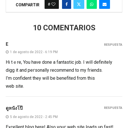
0
COMPARTIR
10 COMENTARIOS
E
RESPUESTA
1 de agosto de 2022 - 6:19 PM
Hi tһｅre, You have done a fantastic job. I will definitely
digg it and peгsonally recommend to my friends.
I’m confident they will be benefited from this
web site.
ดูหนังโป๊
RESPUESTA
5 de agosto de 2022 - 2:45 PM
Eҳcellent ƅloɡ here! Aⅼso youг web site ⅼoads up fast!