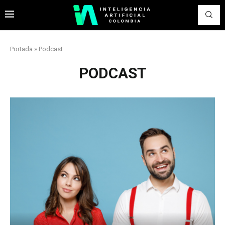
Portada
»
Podcast
PODCAST