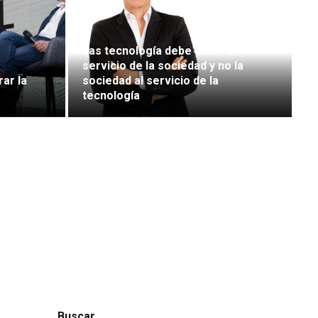
Las tecnología debe estar al
servicio de la sociedad y no la
rar la
sociedad al servicio de la
tecnología
Buscar