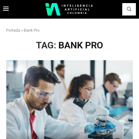
Portada
»
Bank Pro
TAG:
BANK PRO