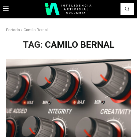
Portada
»
Camilo Bernal
TAG:
CAMILO BERNAL