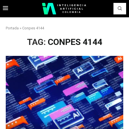
Portada
»
Conpes 4144
TAG:
CONPES 4144