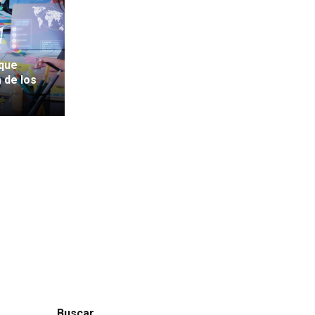
 que
 de los
Buscar