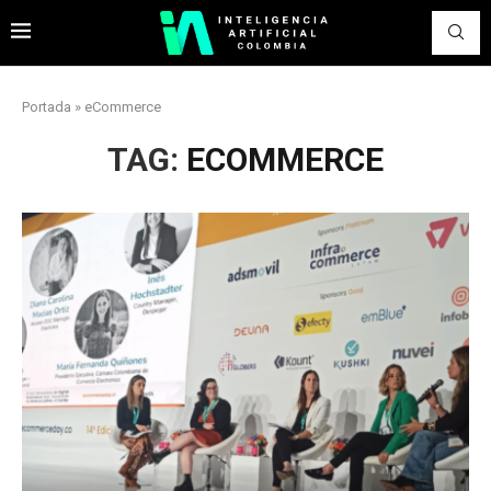
Portada
»
eCommerce
TAG:
ECOMMERCE