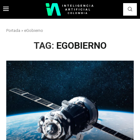
Portada
»
eGobierno
TAG:
EGOBIERNO