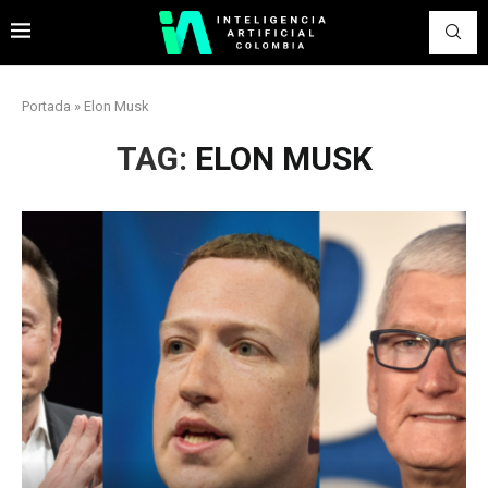
Portada
»
Elon Musk
TAG:
ELON MUSK