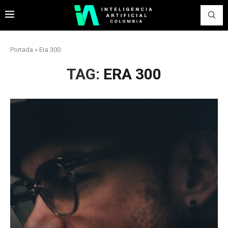
Portada
»
Era 300
TAG:
ERA 300