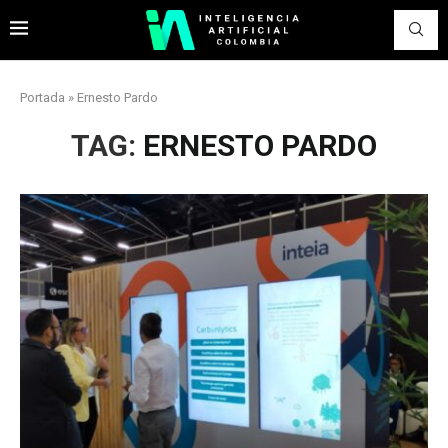
Portada
»
Ernesto Pardo
TAG:
ERNESTO PARDO