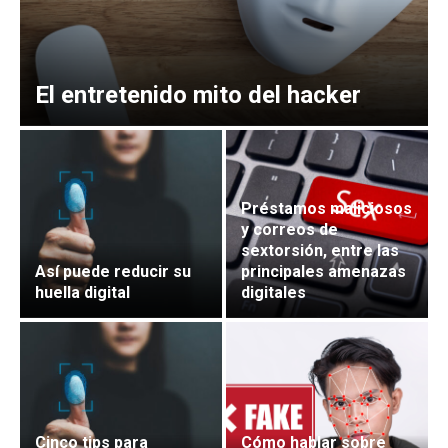
El entretenido mito del hacker
Préstamos maliciosos
y correos de
sextorsión, entre las
Así puede reducir su
principales amenazas
huella digital
digitales
Cinco tips para
Cómo hablar sobre