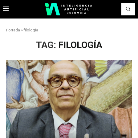
Portada
»
filología
TAG:
FILOLOGÍA