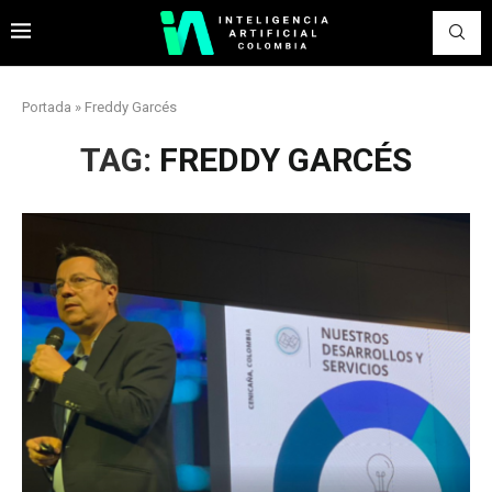
Portada
»
Freddy Garcés
TAG:
FREDDY GARCÉS