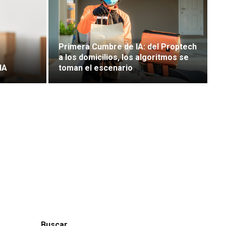
Primera Cumbre de IA: del Proptech
a los domicilios, los algoritmos se
IA
toman el escenario
Buscar