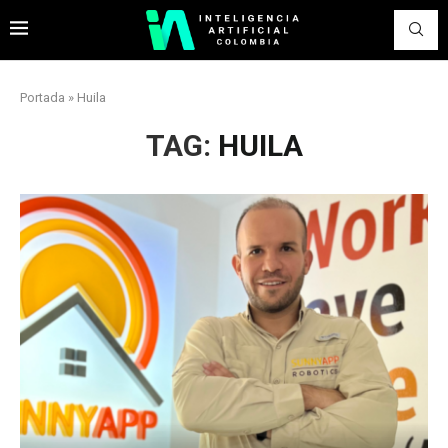
Portada
»
Huila
TAG:
HUILA