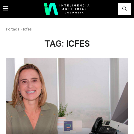
Portada
»
Icfes
TAG:
ICFES