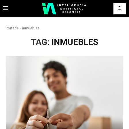
Portada
»
inmuebles
TAG:
INMUEBLES