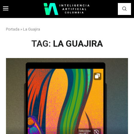
Portada
»
La Guajira
TAG:
LA GUAJIRA