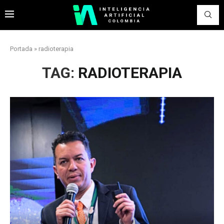
Portada
»
radioterapia
TAG:
RADIOTERAPIA