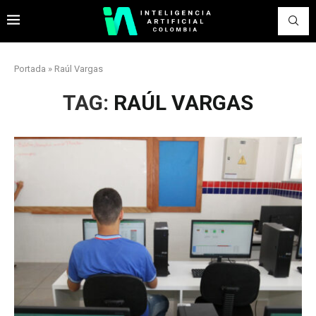
Portada
»
Raúl Vargas
TAG:
RAÚL VARGAS