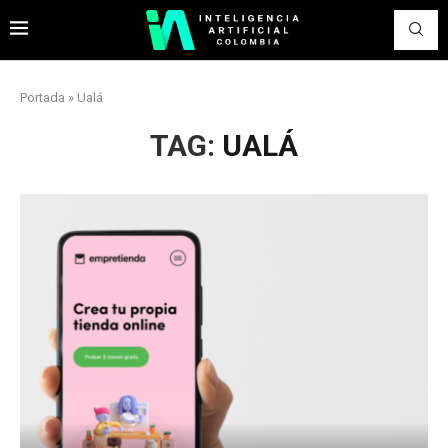
Portada
»
Ualá
TAG:
UALÁ