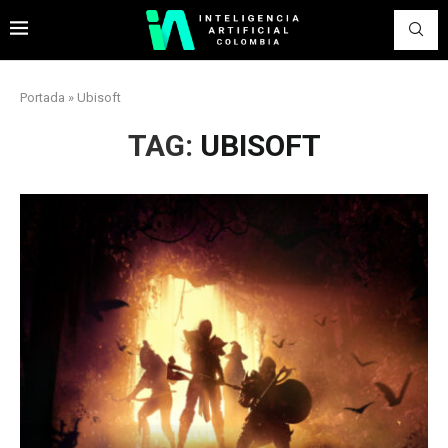
Portada
»
Ubisoft
TAG:
UBISOFT