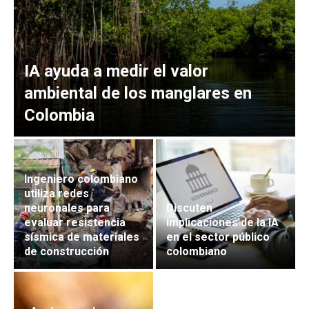
IA ayuda a medir el valor
ambiental de los manglares en
Colombia
Ingeniero colombiano
utiliza redes
neuronales para
Discuten
evaluar resistencia
implicaciones de la IA
sísmica de materiales
en el sector público
de construcción
colombiano