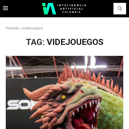
Portada
»
videjouegos
TAG:
VIDEJOUEGOS