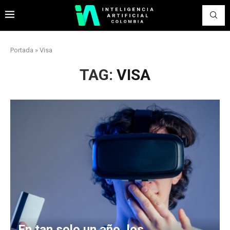
Portada
»
Visa
TAG:
VISA
En tan solo un año, los