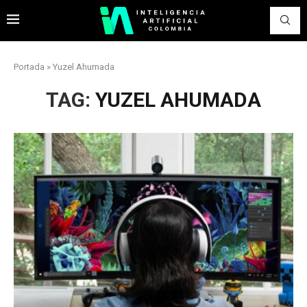
Portada
»
Yuzel Ahumada
TAG:
YUZEL AHUMADA