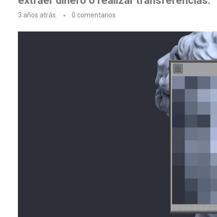
extraer dinero o realizar transferencias.
3 años atrás
0 comentarios