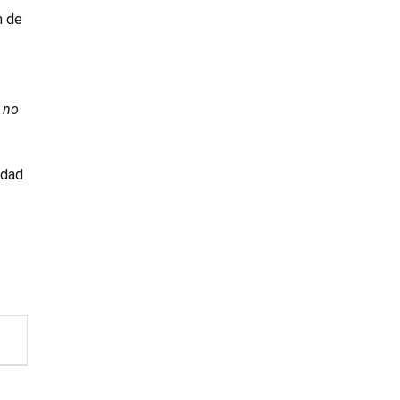
n de
e no
idad