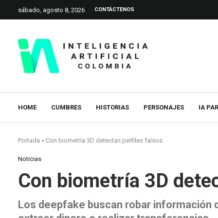
sábado, agosto 8, 2026
CONTÁCTENOS
HOME
CUMBRES
HISTORIAS
PERSONAJES
IA PA
Portada
»
Con biometría 3D detectan perfiles falsos
Noticias
Con biometría 3D detec
Los deepfake buscan robar información d