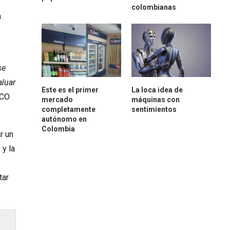
colombianas
a
se
aluar
Este es el primer
La loca idea de
CCO
mercado
máquinas con
completamente
sentimientos
autónomo en
Colombia
r un
 y la
tar