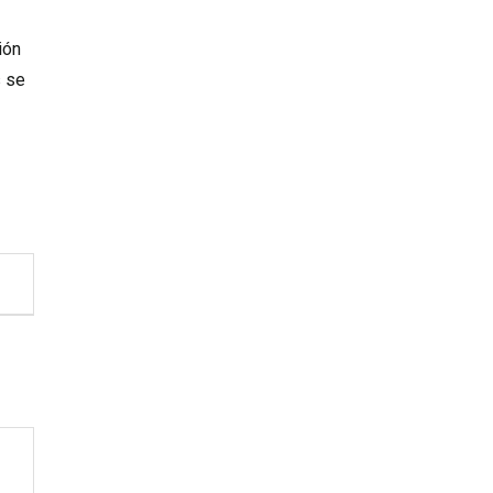
ión
s se