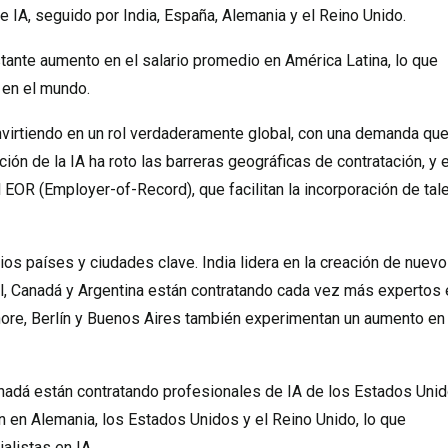
de IA, seguido por India, España, Alemania y el Reino Unido.
tante aumento en el salario promedio en América Latina, lo que
A en el mundo.
nvirtiendo en un rol verdaderamente global, con una demanda qu
ón de la IA ha roto las barreras geográficas de contratación, y 
EOR (Employer-of-Record), que facilitan la incorporación de tal
rios países y ciudades clave. India lidera en la creación de nuev
il, Canadá y Argentina están contratando cada vez más expertos 
ore, Berlín y Buenos Aires también experimentan un aumento en 
adá están contratando profesionales de IA de los Estados Unid
n en Alemania, los Estados Unidos y el Reino Unido, lo que
alistas en IA.