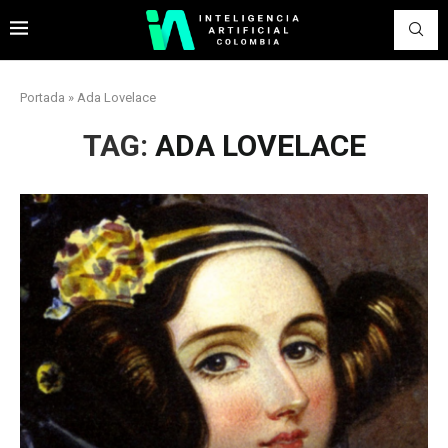
Portada
»
Ada Lovelace
TAG:
ADA LOVELACE