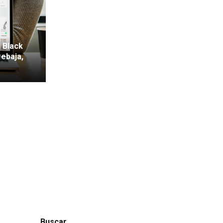
 Black
rebaja,
Buscar