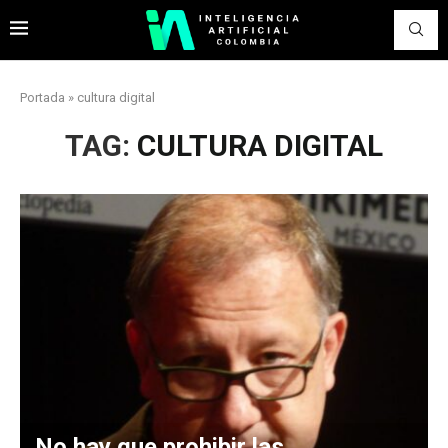
Portada
»
cultura digital
TAG:
CULTURA DIGITAL
No hay que prohibir las