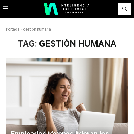
Portada
»
gestión humana
TAG:
GESTIÓN HUMANA
Empleados jóvenes lideran los