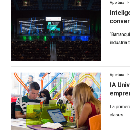
Apertura
Intelig
conver
“Barranqui
industria
Apertura
IA Univ
empre
La primer
clases.