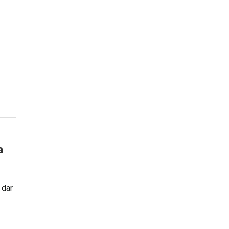
a
 dar