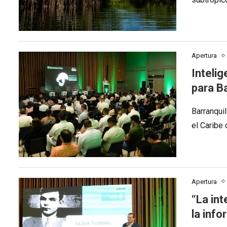
Apertura
Intelig
para Ba
Barranqui
el Caribe 
Apertura
“La int
la inf