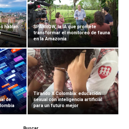
os hablan
SPARROW, la IA que promete
e
transformar el monitoreo de fauna
en la Amazonia
Tirando X Colombia: educación
nal de
sexual con inteligencia artificial
olombia
para un futuro mejor
Buscar