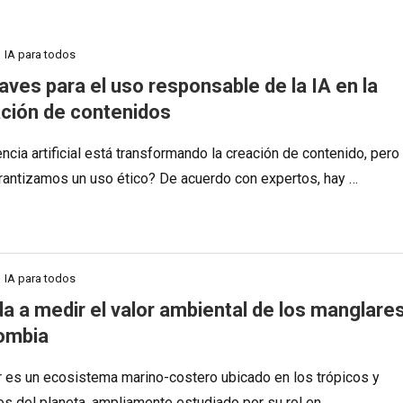
IA para todos
aves para el uso responsable de la IA en la
ción de contenidos
encia artificial está transformando la creación de contenido, pero
antizamos un uso ético? De acuerdo con expertos, hay …
IA para todos
da a medir el valor ambiental de los manglare
ombia
r es un ecosistema marino-costero ubicado en los trópicos y
os del planeta, ampliamente estudiado por su rol en …