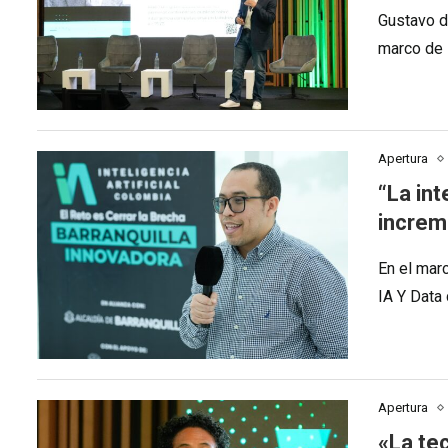
Gustavo d
marco de 
Apertura
“La int
increm
En el mar
IA Y Data 
Apertura
«La te