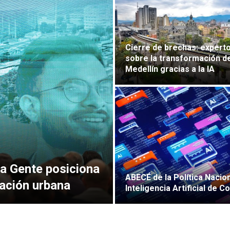
Cierre de brechas: expert
sobre la transformación d
Medellín gracias a la IA
 la Gente posiciona
ABECÉ de la Política Nacio
vación urbana
Inteligencia Artificial de C