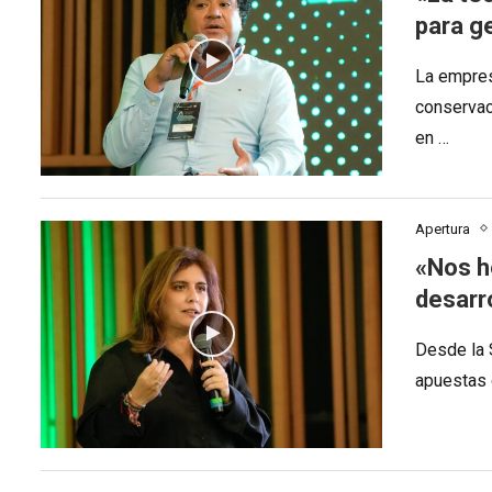
para g
La empres
conservac
en …
Apertura
«Nos h
desarro
Desde la 
apuestas d