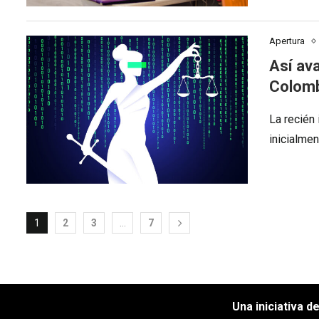
Apertura
Así ava
Colom
La recién
inicialmen
1
2
3
…
7
Una iniciativa d