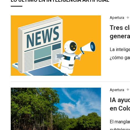
Apertura
Tres cl
genera
La intelig
¿cómo gar
Apertura
IA ayu
en Col
El mangla
subtrópic