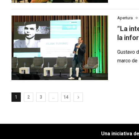
Apertura
“La int
la inf
Gustavo d
marco de 
1
2
3
…
14
Una iniciativa d