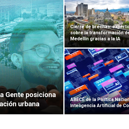
Cierre de brechas: expert
sobre la transformación d
Medellín gracias a la IA
 la Gente posiciona
ABECÉ de la Política Nacio
vación urbana
Inteligencia Artificial de C