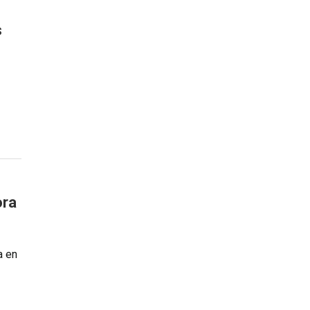
s
ora
a en