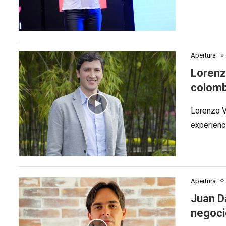
Apertura
Lorenz
colom
Lorenzo V
experienci
Apertura
Juan Da
negoc