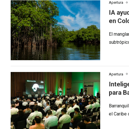
Apertura
IA ayu
en Col
El mangla
subtrópic
Apertura
Intelig
para Ba
Barranqui
el Caribe 