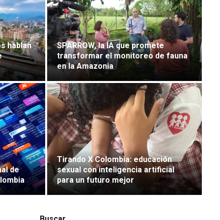
os hablan
SPARROW, la IA que promete
e
transformar el monitoreo de fauna
en la Amazonia
Tirando X Colombia: educación
nal de
sexual con inteligencia artificial
olombia
para un futuro mejor
Buscar