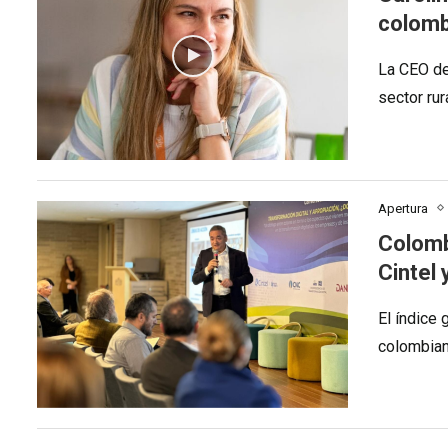
colom
La CEO de 
sector rura
Apertura
Colomb
Cintel 
El índice
colombian