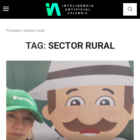
Portada
»
sector rural
TAG:
SECTOR RURAL