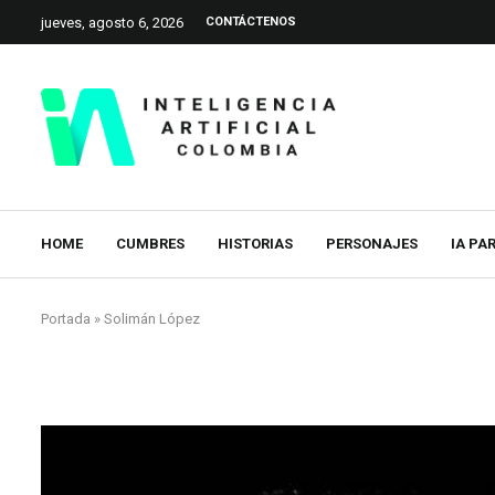
jueves, agosto 6, 2026
CONTÁCTENOS
HOME
CUMBRES
HISTORIAS
PERSONAJES
IA PA
Portada
»
Solimán López