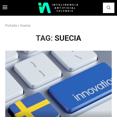
Portada
»
Suecia
TAG:
SUECIA