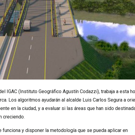
el IGAC (Instituto Geográfico Agustín Codazzi), trabaja a esta h
rca. Los algoritmos ayudarán al alcalde Luis Carlos Segura a orie
iente en la ciudad, y a evaluar si las áreas que han sido destinad
n creciendo.
e funciona y disponer la metodología que se pueda aplicar en