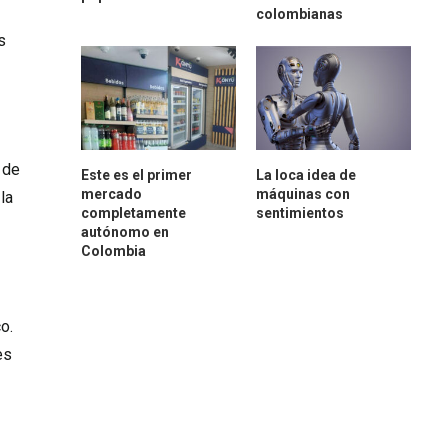
colombianas
s
 de
Este es el primer
La loca idea de
mercado
máquinas con
la
completamente
sentimientos
autónomo en
Colombia
o.
es