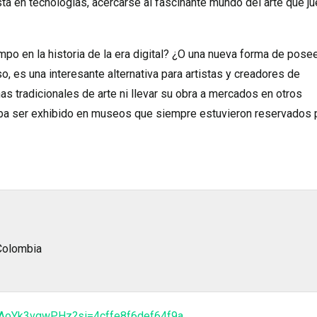
a en tecnologías, acercarse al fascinante mundo del arte que j
po en la historia de la era digital? ¿O una nueva forma de pose
o, es una interesante alternativa para artistas y creadores de
as tradicionales de arte ni llevar su obra a mercados en otros
deba ser exhibido en museos que siempre estuvieron reservados 
A Colombia
iAoYk3vgwPHz?si=4cffe8f6def64f9a