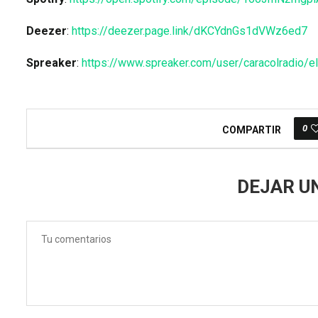
Deezer
:
https://deezer.page.link/dKCYdnGs1dVWz6ed7
Spreaker
:
https://www.spreaker.com/user/caracolradio/el
0
COMPARTIR
DEJAR U