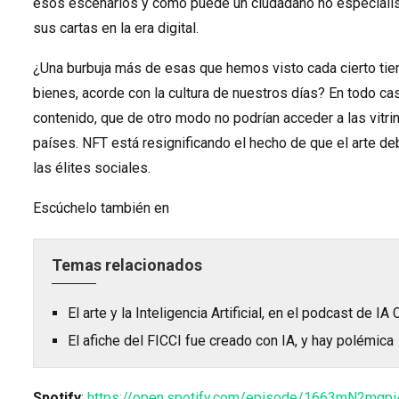
esos escenarios y cómo puede un ciudadano no especialist
sus cartas en la era digital.
¿Una burbuja más de esas que hemos visto cada cierto tiem
bienes, acorde con la cultura de nuestros días? En todo cas
contenido, que de otro modo no podrían acceder a las vitrin
países. NFT está resignificando el hecho de que el arte 
las élites sociales.
Escúchelo también en
Temas relacionados
El arte y la Inteligencia Artificial, en el podcast de I
El afiche del FICCI fue creado con IA, y hay polémica
Spotify
:
https://open.spotify.com/episode/1663mN2mgp