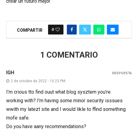
crear un futuro mejor.
0
COMPARTIR
1 COMENTARIO
IGH
RESPUESTA
2 de octubre de 2022 - 10:23 PM
I’m crious tto find ouut what blog sysztem you’re
working with? I’m having some minor security isssues
wwith my latezt site and I would likle to ffind something
mofe safe.
Do you have aany recommendations?