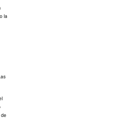
n
o la
Las
el
o
 de