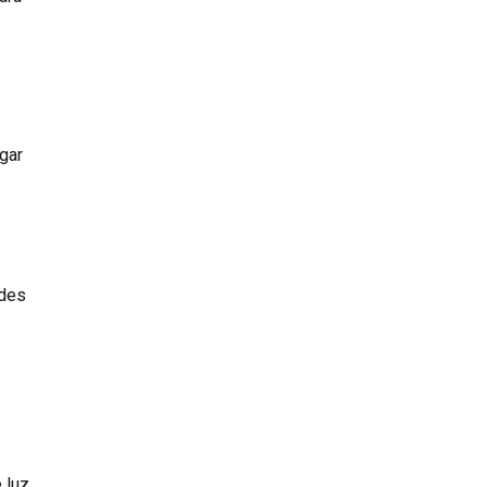
gar
ades
 luz