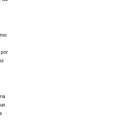
como
 por
as
ria
 un
e