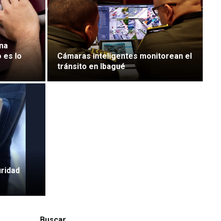
una
 es lo
Cámaras inteligentes monitorean el
tránsito en Ibagué
ridad
Buscar