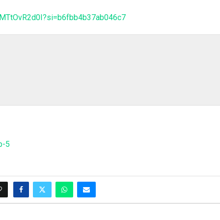
tIMTtOvR2d0I?si=b6fbb4b37ab046c7
p-5