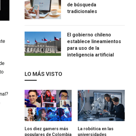
de búsqueda
tradicionales
El gobierno chileno
ste
establece lineamientos
para uso de la
inteligencia artificial
 de
to
LO MÁS VISTO
nal?
n
Los diez gamers más
La robótica en las
populares de Colombia
universidades