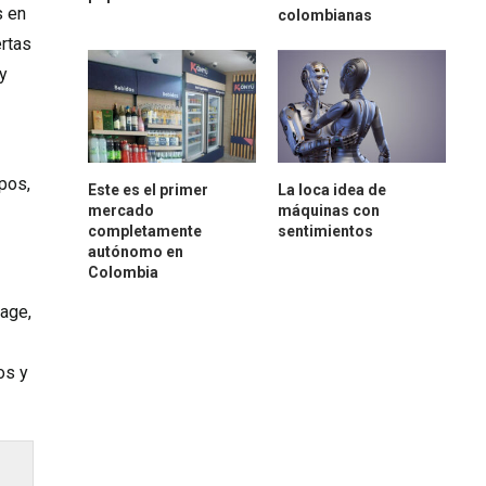
s en
colombianas
ertas
y
pos,
Este es el primer
La loca idea de
mercado
máquinas con
completamente
sentimientos
autónomo en
Colombia
Page,
os y