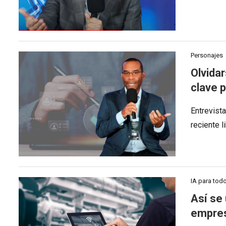
Personajes
Olvidar
clave p
Entrevist
reciente l
IA para tod
Así se 
empre