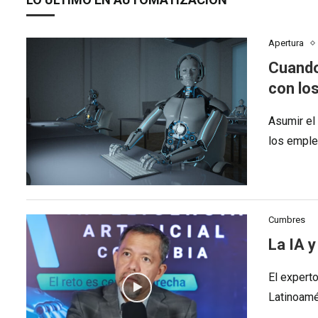
Apertura
Cuando
con lo
Asumir el 
los emple
Cumbres
La IA 
El expert
Latinoamé