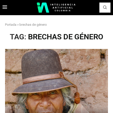
Portada
»
brechas de género
TAG:
BRECHAS DE GÉNERO