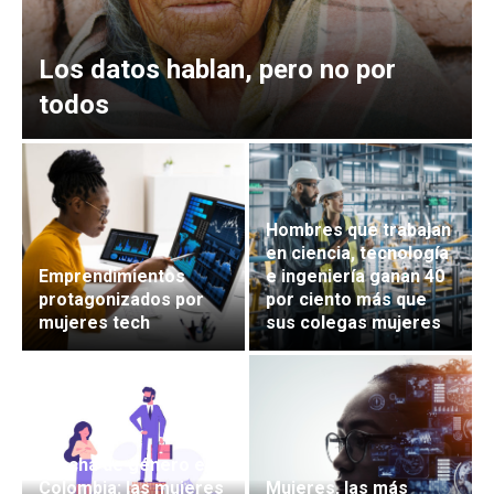
Los datos hablan, pero no por
todos
Hombres que trabajan
en ciencia, tecnología
Emprendimientos
e ingeniería ganan 40
protagonizados por
por ciento más que
mujeres tech
sus colegas mujeres
Brecha de género en
Colombia: las mujeres
Mujeres, las más